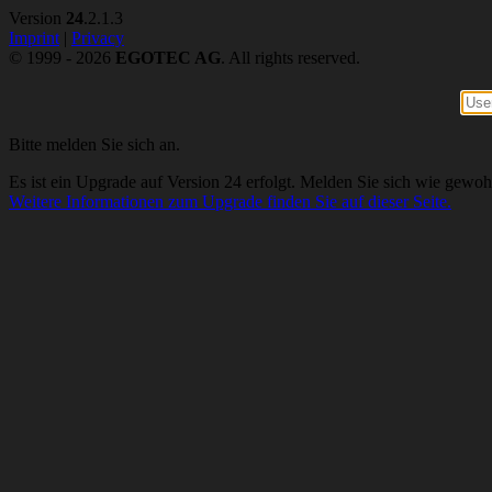
Version
24
.2.1.3
Imprint
|
Privacy
© 1999 - 2026
EGOTEC AG
. All rights reserved.
Bitte melden Sie sich an.
Es ist ein Upgrade auf Version 24 erfolgt. Melden Sie sich wie gewoh
Weitere Informationen zum Upgrade finden Sie auf dieser Seite.